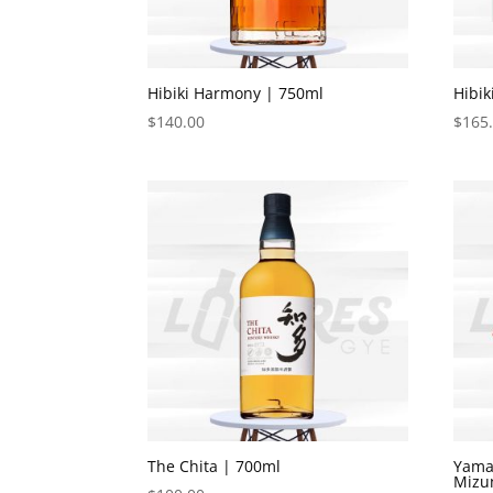
Hibiki Harmony | 750ml
Hibik
$
140.00
$
165
The Chita | 700ml
Yama
Mizu