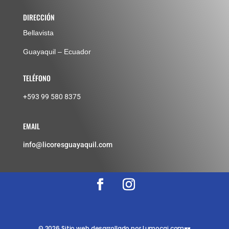
DIRECCIÓN
Bellavista
Guayaquil – Ecuador
TELÉFONO
+593 99 580 8375
EMAIL
info@licoresguayaquil.com
© 2026 Sitio web desarrollado por Lumocai.com🕶️