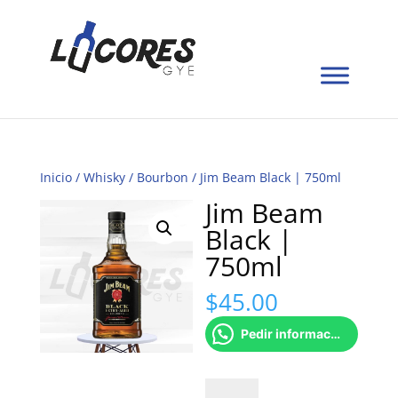
Inicio
/
Whisky
/
Bourbon
/ Jim Beam Black | 750ml
Jim Beam
Black |
750ml
$
45.00
Pedir información
Jim