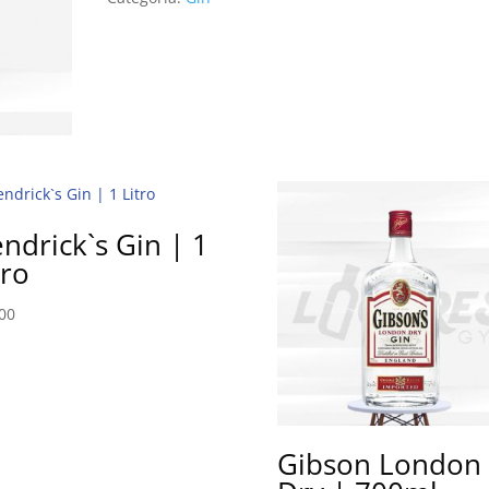
ndrick`s Gin | 1
tro
00
Gibson London