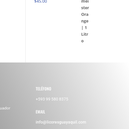
$
45.00
TELÉFONO
+593 99 580 8375
cuador
EMAIL
info@licoresguayaquil.com