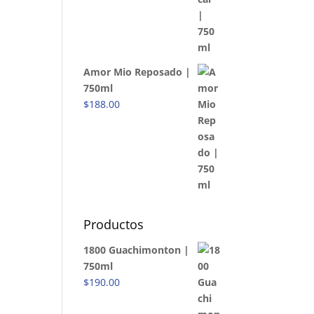
Amor Mio Reposado |
750ml
$
188.00
Productos
1800 Guachimonton |
750ml
$
190.00