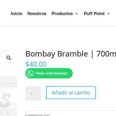
Inicio
Nosotros
Productos
Puff Point
Bombay Bramble | 700m
$
40.00
Pedir información
Bombay
Añadir al carrito
Bramble
|
700ml
cantidad
Categoría:
Gin