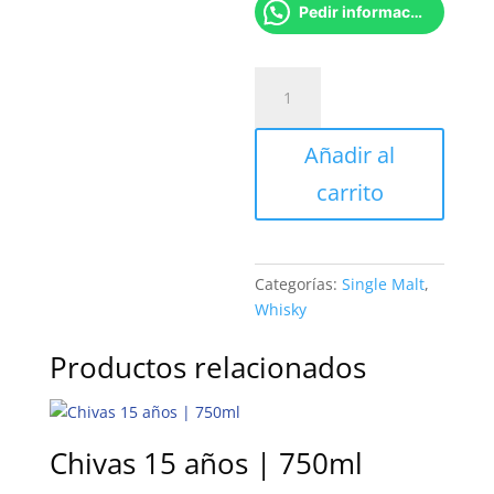
Pedir información
Bowmore
Aston
Martin
Añadir al
18YO
|
carrito
700ml
cantidad
Categorías:
Single Malt
,
Whisky
Productos relacionados
Chivas 15 años | 750ml