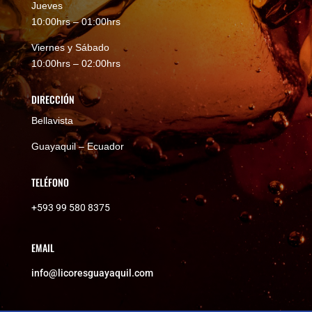
Jueves
10:00hrs – 01:00hrs
Viernes y Sábado
10:00hrs – 02:00hrs
DIRECCIÓN
Bellavista
Guayaquil – Ecuador
TELÉFONO
+593 99 580 8375
EMAIL
info@licoresguayaquil.com