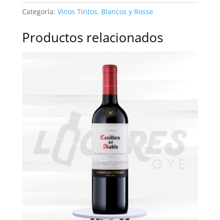
vintage
Categoría:
Vinos Tintos, Blancos y Rosse
2019
|
Productos relacionados
750ml
cantidad