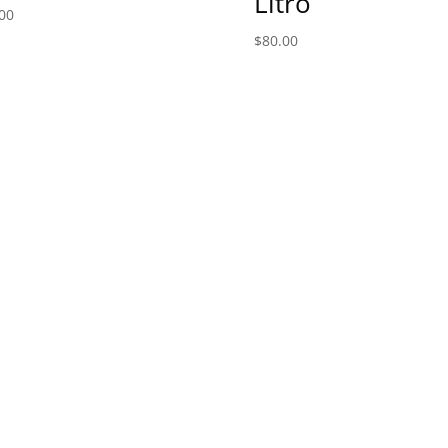
Litro
00
$
80.00