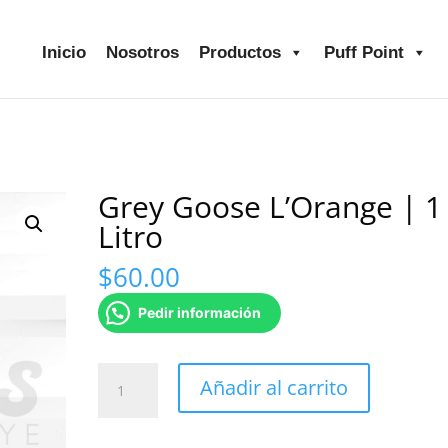
Inicio
Nosotros
Productos
Puff Point
Grey Goose L’Orange | 1
Litro
$
60.00
Pedir información
Grey
Añadir al carrito
Goose
L'Orange
|