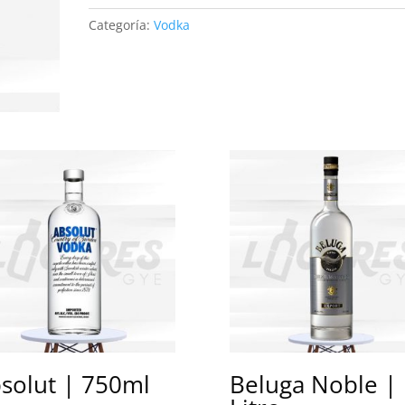
1
Categoría:
Vodka
Litro
cantidad
solut | 750ml
Beluga Noble | 