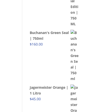
Buchanan's Green Seal
| 750ml
$
160.00
Jagermeister Orange |
1 Litro
$
45.00