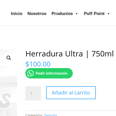
Inicio
Nosotros
Productos
Puff Point
Herradura Ultra | 750ml
$
100.00
Pedir información
Herradura
Añadir al carrito
Ultra
|
750ml
cantidad
Categoría:
Tequila