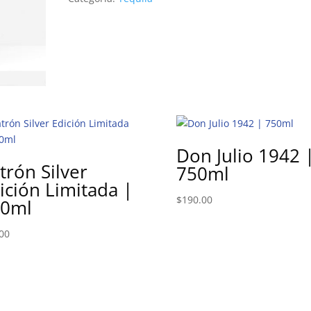
Don Julio 1942 
trón Silver
750ml
ición Limitada |
$
190.00
50ml
00