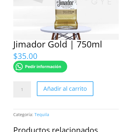
Jimador Gold | 750ml
$
35.00
Pedir información
Jimador
Añadir al carrito
Gold
|
750ml
cantidad
Categoría:
Tequila
Productos relacionados