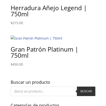
Herradura Añejo Legend |
750ml
$
215.00
Gran Patrón Platinum |
750ml
$
450.00
Buscar un producto
Búsqueda
de
BUSCAR
productos
Categorías de productos