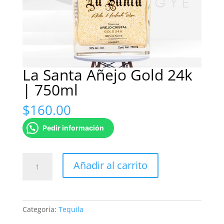
La Santa Añejo Gold 24k
| 750ml
$
160.00
Pedir información
La
Añadir al carrito
Santa
Añejo
Gold
24k
Categoría:
Tequila
|