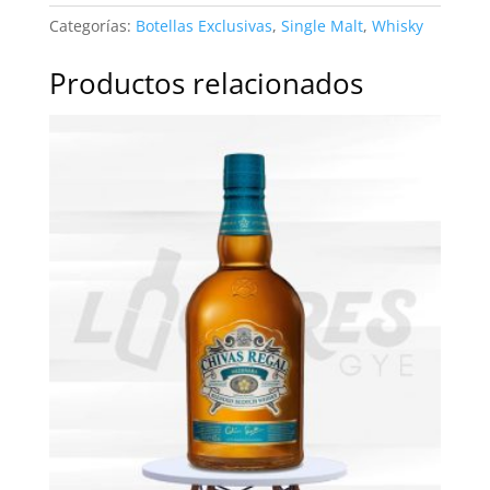
Oak
Categorías:
Botellas Exclusivas
,
Single Malt
,
Whisky
Casks
|
Productos relacionados
700ml
cantidad