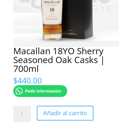
Macallan 18YO Sherry
Seasoned Oak Casks |
700ml
$
440.00
Pedir información
Macallan
Añadir al carrito
18YO
Sherry
Seasoned