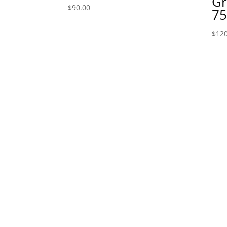
Gr
$
90.00
7
$
120