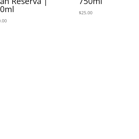
an Reserva |
750ml
50ml
$
25.00
.00