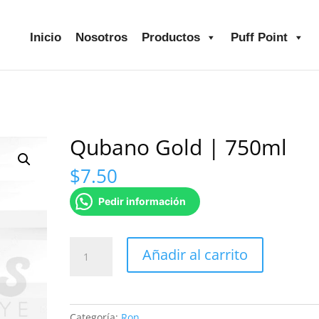
Inicio
Nosotros
Productos
Puff Point
Qubano Gold | 750ml
$
7.50
Pedir información
Qubano
Añadir al carrito
Gold
|
750ml
cantidad
Categoría:
Ron