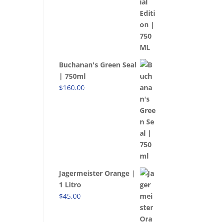
Buchanan's Green Seal
| 750ml
$
160.00
Jagermeister Orange |
1 Litro
$
45.00