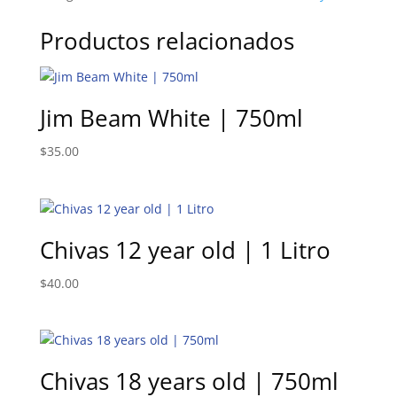
|
700ml
Productos relacionados
cantidad
Jim Beam White | 750ml
$
35.00
Chivas 12 year old | 1 Litro
$
40.00
Chivas 18 years old | 750ml