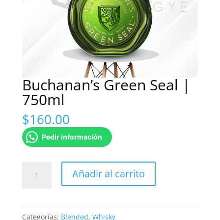
Buchanan’s Green Seal |
750ml
$
160.00
Pedir información
Buchanan's
Añadir al carrito
Green Seal
|
750ml
cantidad
Categorías:
Blended
,
Whisky