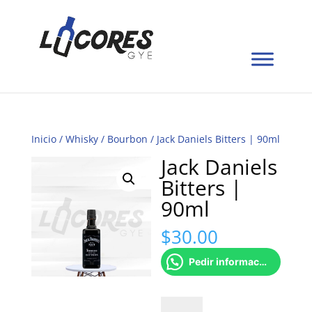
Inicio
/
Whisky
/
Bourbon
/ Jack Daniels Bitters | 90ml
Jack Daniels
Bitters |
90ml
$
30.00
Pedir información
Jack