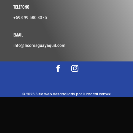
TELÉFONO
+593 99 580 8375
EMAIL
info@licoresguayaquil.com
© 2026 Sitio web desarrollado por Lumocai.com🕶️